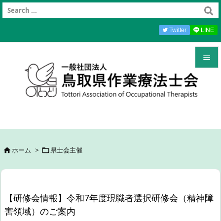
Twitter
LINE


メニュ

前へ

次へ
ホーム
>
県士会主催



検索
【研修会情報】令和7年度現職者選択研修会（精神障
害領域）のご案内