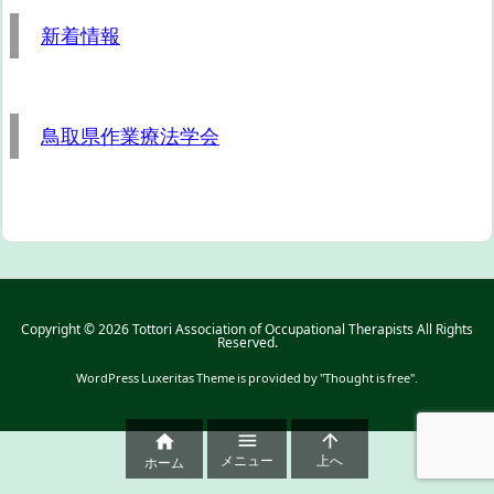
新着情報
鳥取県作業療法学会
Copyright ©
2026
Tottori Association of Occupational Therapists
All Rights
Reserved.
WordPress Luxeritas Theme is provided by "
Thought is free
".



メニュー
上へ
ホーム