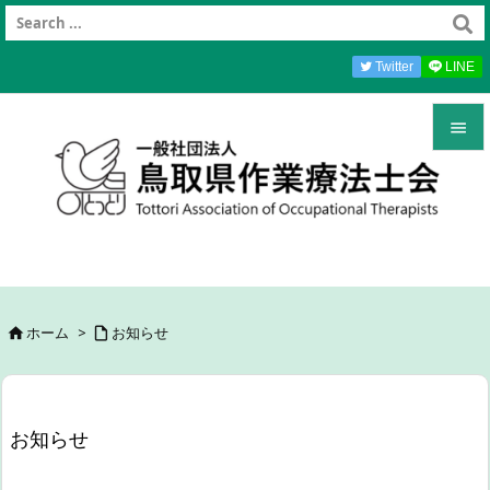
Twitter
LINE


メニュ

前へ

次へ
ホーム
>
お知らせ



検索
お知らせ