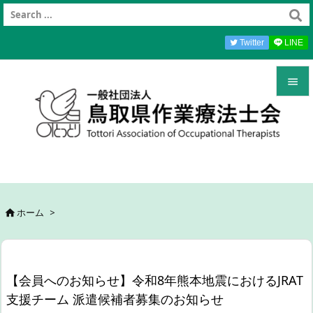
Twitter
LINE


メニュ

前へ

次へ
ホーム
>


検索
【会員へのお知らせ】令和8年熊本地震におけるJRAT
支援チーム 派遣候補者募集のお知らせ