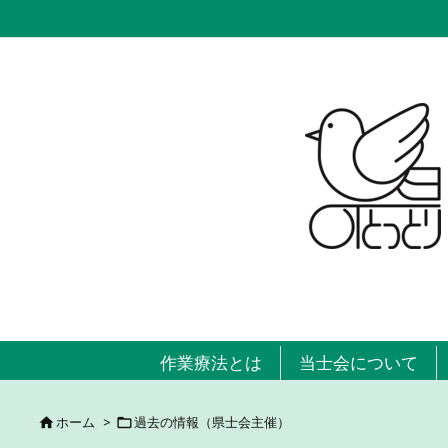
作業療法とは
当士会について
ホーム
>
過去の情報（県士会主催）

