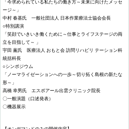
「今求められている私たちの働き方～未来に向けたメッセ
ージ～」
中村 春基氏 一般社団法人 日本作業療法士協会会長
○特別講演
「笑顔でいきいき働くために～仕事とライフステージの両
立を目指して～ 」
宇田 薫氏 医療法人 おもと会 訪問リハビリ テーション科
統括科長
○シンポジウム
「ノーマライゼーションへの一歩～切り拓く島根の新たな
形～」
高橋 幸男氏 エスポアール出雲クリニック院長
〇一般演題（口述発表）
〇機器展示
【オンデマンドのみの開催内容】