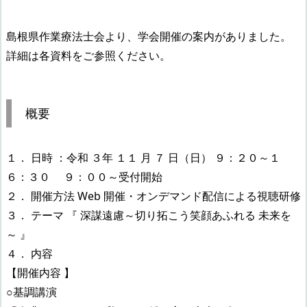
島根県作業療法士会より、学会開催の案内がありました。
詳細は各資料をご参照ください。
概要
１． 日時 ：令和 ３年 １１ 月 ７ 日（日） ９：２０～１
６：３０ ９：００～受付開始
２． 開催方法 Web 開催・オンデマンド配信による視聴研修
３． テーマ 『 深謀遠慮～切り拓こう笑顔あふれる 未来を
～ 』
４． 内容
【開催内容 】
○基調講演