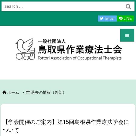
Twitter
LINE


メニュ

前へ

次へ
ホーム
>
過去の情報（外部）



検索
【学会開催のご案内】第15回島根県作業療法学会に
ついて