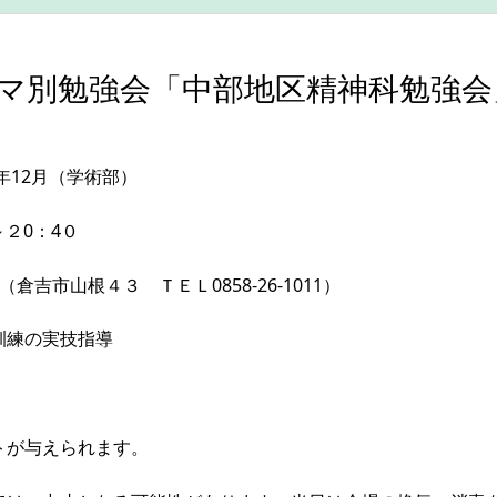
別勉強会「中部地区精神科勉強会」2
年12月（学術部）
～２0：4０
吉市山根４３ ＴＥＬ0858-26-1011）
訓練の実技指導
浩也氏
ントが与えられます。