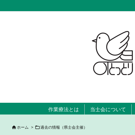
作業療法とは
当士会について
ホーム
>
過去の情報（県士会主催）

