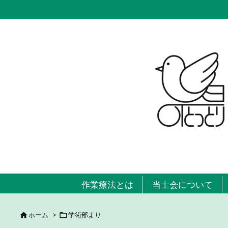
作業療法とは
当士会について
ホーム
>
学術部より

