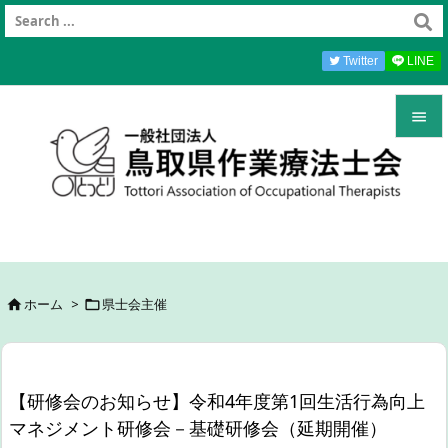
Twitter
LINE


メニュ

前へ

次へ
ホーム
>
県士会主催



検索
【研修会のお知らせ】令和4年度第1回生活行為向上
マネジメント研修会－基礎研修会（延期開催）