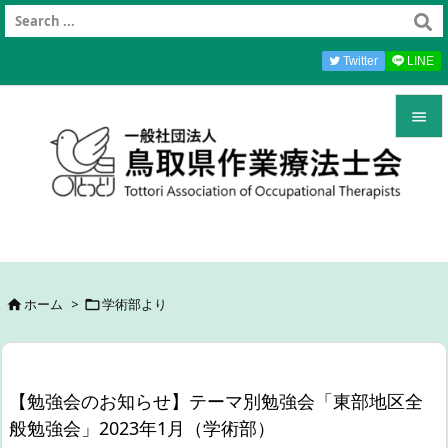
Twitter
LINE


メニュ

前へ

次へ
ホーム
>
学術部より



検索
【勉強会のお知らせ】テーマ別勉強会「東部地区全
般勉強会」2023年1月（学術部）