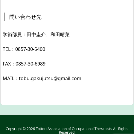
問い合わせ先
学術部員：田中圭介、和田晴菜
TEL：0857-30-5400
FAX：0857-30-6989
MAIL：tobu.gakujutsu@gmail.com
Copyright ©
2026
Tottori Association of Occupational Therapists
All Rights
Reserved.