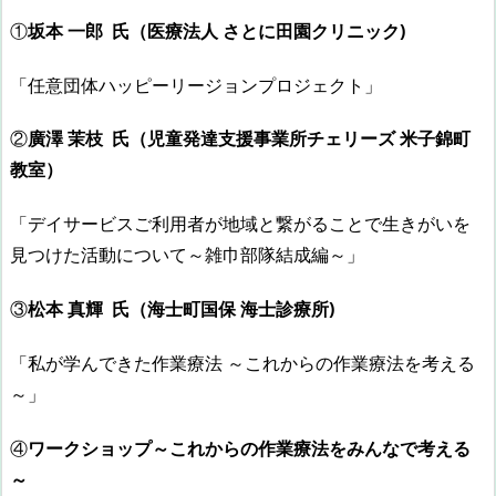
①
坂本 一郎 氏（医療法人 さとに田園クリニック)
「任意団体ハッピーリージョンプロジェクト」
②
廣澤 茉枝 氏（児童発達支援事業所チェリーズ 米子錦町
教室）
「デイサービスご利用者が地域と繋がることで生きがいを
見つけた活動について～雑巾部隊結成編～」
③
松本 真輝 氏（海士町国保 海士診療所)
「私が学んできた作業療法 ～これからの作業療法を考える
～」
④
ワークショップ～これからの作業療法をみんなで考える
～