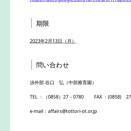
期限
2023
年
2
月13
日（月）
問い合わせ
渉外部 谷口 弘（中部療育園）
TEL ：（0858）27－0780 FAX ：(0858) 2
e-mail：affairs@tottori-ot.or.jp