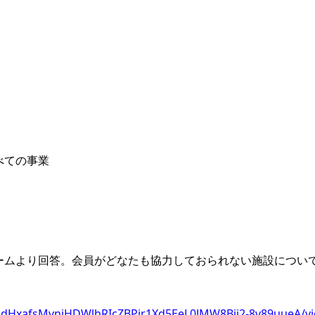
べての事業
ームより回答。会員がどなたも協力しておられない施設につい
QLSdHxafsMvniHDWlhRIcZBPir1Xd5EeL0JMW8Bij2-8v89uueA/