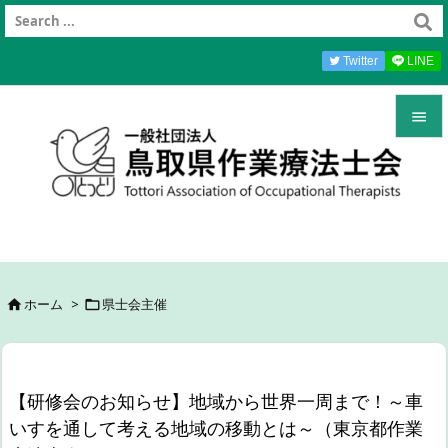
Twitter
LINE


メニュ

前へ

次へ
ホーム
>
県士会主催



検索
【研修会のお知らせ】地域から世界一周まで！～車
いすを通して考える地域の移動とは～（東京都作業