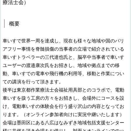
療法士会）
概要
車いすで世界一周を達成し、現在も様々な地域や国のバリ
アフリー事情を脊髄損傷の当事者の立場で紹介されている
車いすトラベラーの三代達也氏と、脳卒中当事者で車いす
ユーザーの渡邉康次氏をお招きし、地域や拠点までの移
動、車いすでの電車や飛行機の利用等、移動と作業につい
ての講演を行って頂きます。
後半は東京都作業療法士会福祉用具部とのコラボで、電動
車いすを扱う工房の方々をお招きし、会場外にコースを設
け、電動車いすの体験会を行う盛り沢山の内容となってお
ります。（オンライン参加者向けに実況中継いたします）
会場は墨田区にある八広はなみずき地域包括支援センター
様に共催を頂き会場をお借りし、対面とオンラインでのハ