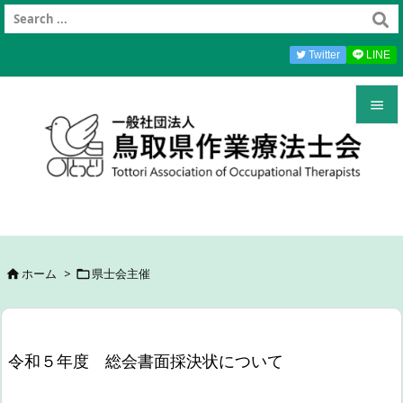
Twitter
LINE


メニュ

前へ

次へ
ホーム
>
県士会主催



検索
令和５年度 総会書面採決状について