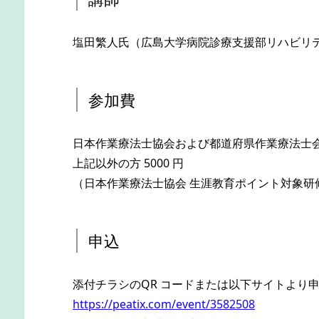
塩田繁人氏（広島大学病院診療支援部リハビリテ
参加費
日本作業療法士協会および都道府県作業療法士会員 
上記以外の方 5000 円
（日本作業療法士協会 生涯教育ポイント対象研
申込
添付チラシのQR コードまたは以下サイトより
https://peatix.com/event/3582508