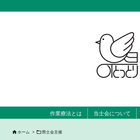
作業療法とは
当士会について
ホーム
>
県士会主催

