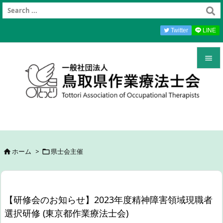
Twitter
LINE


メニュ

前へ

次へ
ホーム
>
県士会主催



検索
【研修会のお知らせ】2023年度精神障害領域現職者
選択研修 (東京都作業療法士会)