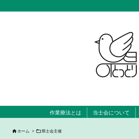
作業療法とは
当士会について
ホーム
>
県士会主催

