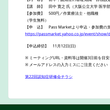
【講 師】 田中 寛之 氏（大阪公立大学 医学
【参加費】 500円／作業療法士・他職種
（学生無料）
【申 込】 Pass Marketより申込・参加費の
https://passmarket.yahoo.co.jp/event/show/d
【申込締切】 11月12日(日)
※ ミーティングURL・資料等は開催3日前を
※ メールアドレスの入力ミスにご注意ください
第22回認知症研修会チラシ