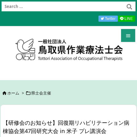
Twitter
LINE


メニュ

前へ

次へ
ホーム
>
県士会主催



検索
【研修会のお知らせ】回復期リハビリテーション病
棟協会第47回研究大会 in 米子 プレ講演会