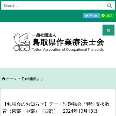
Twitter
LINE


メニュ

前へ

次へ
ホーム
>
学術部より



検索
【勉強会のお知らせ】テーマ別勉強会「特別支援教
育（東部・中部）（西部）」2024年10月18日