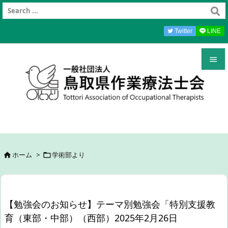
Twitter
LINE


メニュ

前へ

次へ
ホーム
>
学術部より



検索
【勉強会のお知らせ】テーマ別勉強会「特別支援教
育（東部・中部）（西部）2025年2月26日