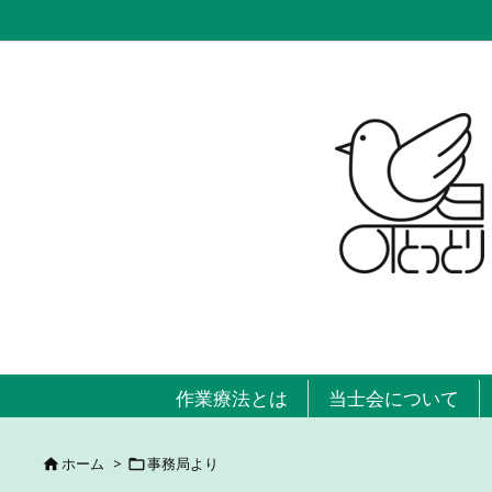
作業療法とは
当士会について
ホーム
>
事務局より

