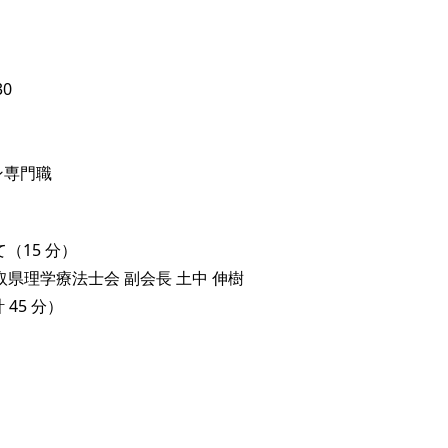
30
ン専門職
（15 分）
県理学療法士会 副会長 土中 伸樹
 45 分）