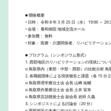
■ 開催概要
• 日時： 令和 8 年 3 月 25 日（水） 19:00 ～ 20:
• 会場： 養和病院 地域交流ホール
• 参加費： 無料
• 対象： 医療・介護関係者、リハビリテーショ
■ プログラム（シンポジウム形式）
1. 西部地区のリハビリテーションの現状について
o 鳥取県内（東部・中部・西部）の比較分析 鳥取
2. 各職能団体による現状報告と課題（各 15 分 計
o 鳥取県理学療法士会 会長 山﨑 祐輔
o 鳥取県作業療法士会 会長 土井 宣幸
o 鳥取県言語聴覚士会 副会長 岩田 久義
3. シンポジストによる討論会（20 分）
o 西部地区の未来に向けたディスカッション