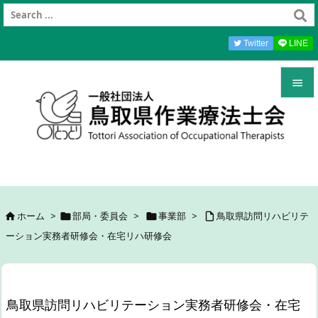
Twitter
LINE


メニュ

前へ

次へ
ホーム
>
部局・委員会
>
事業部
>
鳥取県訪問リハビリテ





ーション実務者研修会・在宅リハ研修会
検索
鳥取県訪問リハビリテーション実務者研修会・在宅