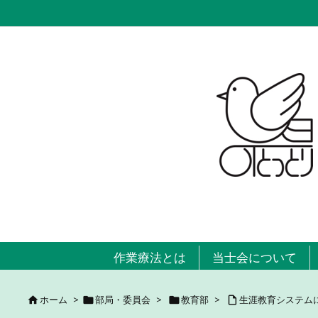
作業療法とは
当士会について
ホーム
>
部局・委員会
>
教育部
>
生涯教育システム



