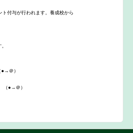
ント付与が行われます。養成校から
す。
●→＠）
 （●→＠）