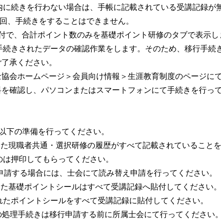
期間内に続きを行わない場合は、手帳に記載されている受講記録
数回、手続きをすることはできません。
日」付で、合計ポイント数のみを基礎ポイント研修のタブで表示し
手続きされたデータの確認作業をします。そのため、移行手続
ご了承ください。
法士協会ホームページ＞会員向け情報＞生涯教育制度のページに
料を確認し、パソコンまたはスマートフォンにて手続きを行っ
に、以下の準備を行ってください。
）までに受講した現職者共通・選択研修の履歴がすべて記載されている
は押印してもらってください。
申請する場合には、士会にて読み替え申請を行ってください。
までに取得した基礎ポイントシールはすべて受講記録へ貼付してください
れたポイントシールをすべて受講記録に貼付してください。
への処理手続きは移行申請する前に所属士会にて行ってください。