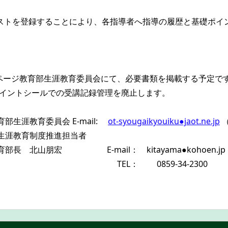
リストを登録することにより、各指導者へ指導の履歴と基礎ポイ
ページ教育部生涯教育委員会にて、必要書類を掲載する予定で
、ポイントシールでの受講記録管理を廃止します。
生涯教育委員会 E-mail:
ot-syougaikyouiku●jaot.ne.jp
（
育制度推進担当者
 E-mail： kitayama●kohoen.jp
59-34-2300